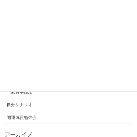
すてきな店紹介
小さな会社のホームページ運営
未分類
氣質学
はじめての気質学セミナー最新情報
氣質学とは
氣質学コラム
氣質学鑑定
自分シナリオ
開運気質勉強会
アーカイブ