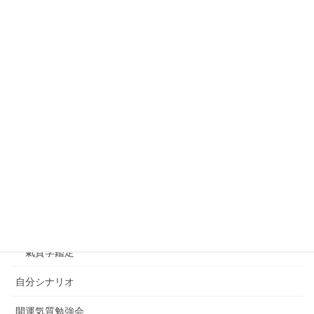
すてきな人紹介
すてきな店紹介
小さな会社のホームページ運営
未分類
氣質学
はじめての気質学セミナー最新情報
氣質学とは
氣質学コラム
氣質学鑑定
自分シナリオ
開運気質勉強会