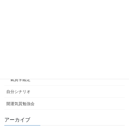
小さな会社のホームページ運営
未分類
氣質学
はじめての気質学セミナー最新情報
氣質学とは
氣質学コラム
氣質学鑑定
自分シナリオ
開運気質勉強会
アーカイブ